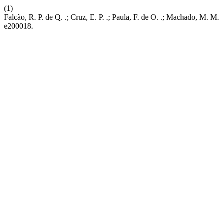
(1)
Falcão, R. P. de Q. .; Cruz, E. P. .; Paula, F. de O. .; Machado, M. M
e200018.