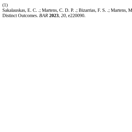
(1)
Sakalauskas, E. C. .; Martens, C. D. P. .; Bizarrias, F. S. .; Martens, 
Distinct Outcomes.
BAR
2023
,
20
, e220090.