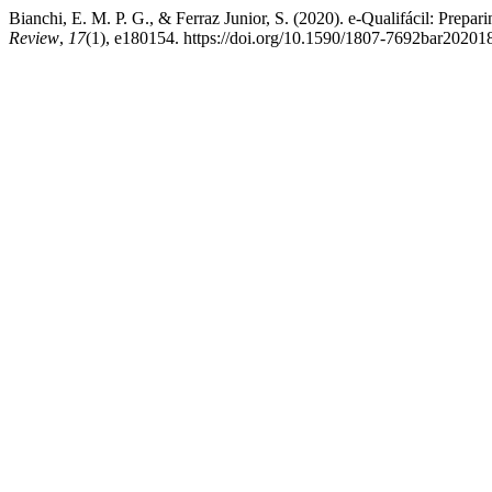
Bianchi, E. M. P. G., & Ferraz Junior, S. (2020). e-Qualifácil: Prepa
Review
,
17
(1), e180154. https://doi.org/10.1590/1807-7692bar2020