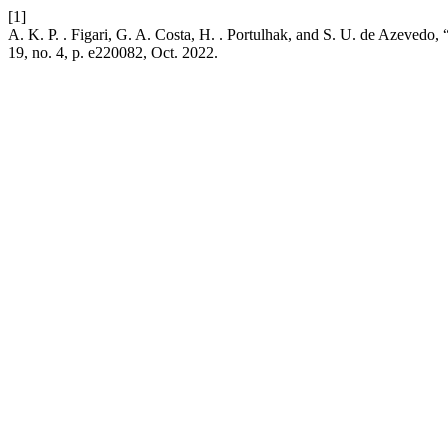
[1]
A. K. P. . Figari, G. A. Costa, H. . Portulhak, and S. U. de Azevedo
19, no. 4, p. e220082, Oct. 2022.