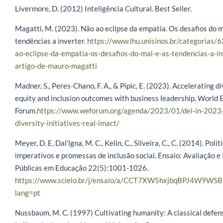
Livermore, D. (2012) Inteligência Cultural. Best Seller.
Magatti, M. (2023). Não ao eclipse da empatia. Os desafios do m
tendências a inverter.
https://www.ihu.unisinos.br/categorias/
ao-eclipse-da-empatia-os-desafios-do-mal-e-as-tendencias-a-in
artigo-de-mauro-magatti
Madner, S., Peres-Chano, F. A., & Pipic, E. (2023). Accelerating di
equity and inclusion outcomes with business leadership. World
Forum.
https://www.weforum.org/agenda/2023/01/dei-in-2023-
diversity-initiatives-real-imact/
Meyer, D. E, Dal’lgna, M. C., Kelin, C., Silveira, C., C. (2014). Polít
imperativos e promessas de inclusão social. Ensaio: Avaliação e 
Públicas em Educação 22(5):1001-1026.
https://www.scielo.br/j/ensaio/a/CCT7XW5hxjbqBPJ4W9WSB9
lang=pt
Nussbaum, M. C. (1997) Cultivating humanity: A classical defen