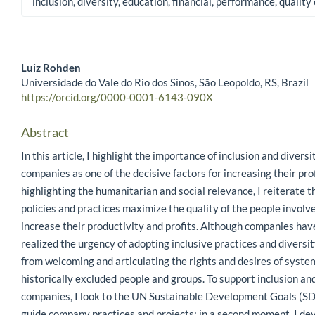
inclusion, diversity, education, financial, performance, quality o
Luiz Rohden
Universidade do Vale do Rio dos Sinos, São Leopoldo, RS, Brazil
Main Article Content
https://orcid.org/0000-0001-6143-090X
Abstract
In this article, I highlight the importance of inclusion and diversi
companies as one of the decisive factors for increasing their prof
highlighting the humanitarian and social relevance, I reiterate t
policies and practices maximize the quality of the people involv
increase their productivity and profits. Although companies hav
realized the urgency of adopting inclusive practices and diversit
from welcoming and articulating the rights and desires of syste
historically excluded people and groups. To support inclusion and
companies, I look to the UN Sustainable Development Goals (S
guide company practices and projects; in a second moment, I de