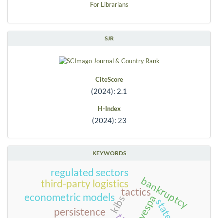
For Librarians
SJR
CiteScore
(2024): 2.1
H-Index
(2024): 23
KEYWORDS
regulated sectors
bankruptcy
third-party logistics
tactics
econometric models
kibs
persistence