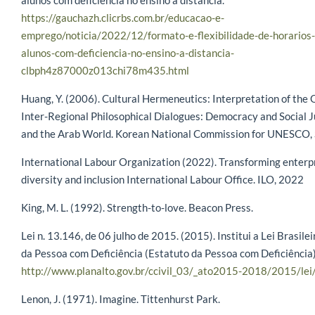
alunos com deficiência no ensino a distância.
https://gauchazh.clicrbs.com.br/educacao-e-
emprego/noticia/2022/12/formato-e-flexibilidade-de-horarios
alunos-com-deficiencia-no-ensino-a-distancia-
clbph4z87000z013chi78m435.html
Huang, Y. (2006). Cultural Hermeneutics: Interpretation of the O
Inter-Regional Philosophical Dialogues: Democracy and Social Ju
and the Arab World. Korean National Commission for UNESCO, S
International Labour Organization (2022). Transforming enterp
diversity and inclusion International Labour Office. ILO, 2022
King, M. L. (1992). Strength-to-love. Beacon Press.
Lei n. 13.146, de 06 julho de 2015. (2015). Institui a Lei Brasile
da Pessoa com Deficiência (Estatuto da Pessoa com Deficiência)
http://www.planalto.gov.br/ccivil_03/_ato2015-2018/2015/le
Lenon, J. (1971). Imagine. Tittenhurst Park.