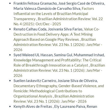
Franklin Feitosa Gramacho, José Sergio Casé de Oliveira,
Maria Valesca Damásio de Carvalho Silva,
Factors
Influential on the Levels of Brazilian Municipal
Transparency
,
Brazilian Administration Review: Vol. 22
No. 4 (2025): Oct/Dec - 2025
Renato Calhau Coda, Josivania Silva Farias,
Value Co-
Destruction in Food Delivery Apps: A Text Mining
Approach Based on Google Play Reviews
,
Brazilian
Administration Review: Vol. 23 No. 1 (2026): Jan/Mar -
2026
Syed Waleed UL Hassan, Samina Gul, Muhammad Irshad,
Knowledge Management and Profitability: The Critical
Role of Breakthrough Innovation as a Catalyst
,
Brazilian
Administration Review: Vol. 23 No. 1 (2026): Jan/Mar -
2026
Suellen Iaskevitz Carneiro, Josiane Silva de Oliveira,
Documentary Ethnography, Gender-Based Violence, and
Femicide: Methodological Contributions to
Organizational Analysis
,
Brazilian Administration
Review: Vol. 23 No. 1 (2026): Jan/Mar - 2026
Kenyth Alves de Freitas , Ely Laureano Paiva, Renan