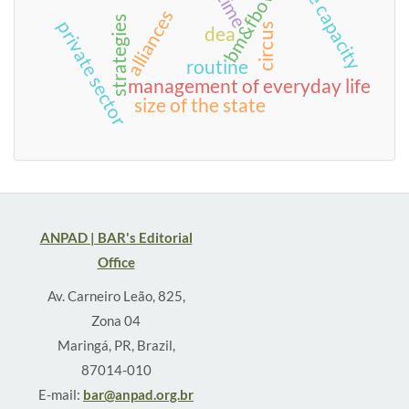
bm&fbovespa
state capacity
time
alliances
strategies
private sector
circus
dea
routine
management of everyday life
size of the state
ANPAD | BAR's Editorial
Office
Av. Carneiro Leão, 825,
Zona 04
Maringá, PR, Brazil,
87014-010
E-mail:
bar@anpad.org.br