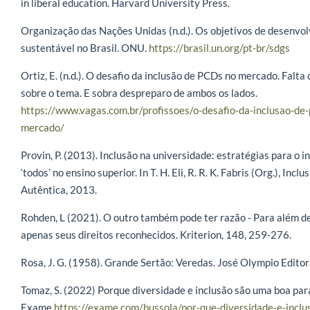
in liberal education. Harvard University Press.
Organização das Nações Unidas (n.d.). Os objetivos de desenvo
sustentável no Brasil. ONU.
https://brasil.un.org/pt-br/sdgs
Ortiz, E. (n.d.). O desafio da inclusão de PCDs no mercado. Falt
sobre o tema. E sobra despreparo de ambos os lados.
https://www.vagas.com.br/profissoes/o-desafio-da-inclusao-de-
mercado/
Provin, P. (2013). Inclusão na universidade: estratégias para o i
‘todos’ no ensino superior. In T. H. Eli, R. R. K. Fabris (Org.), Inclus
Autêntica, 2013.
Rohden, L (2021). O outro também pode ter razão - Para além de
apenas seus direitos reconhecidos. Kriterion, 148, 259-276.
Rosa, J. G. (1958). Grande Sertão: Veredas. José Olympio Editor
Tomaz, S. (2022) Porque diversidade e inclusão são uma boa par
Exame
https://exame.com/bussola/por-que-diversidade-e-incl