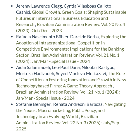
Jeremy Lawrence Clegg, Cyntia Vilasboas Calixto
Casnici,
Global Growth, Green Goals: Shaping Sustainable
Futures in International Business Education and
Research
,
Brazilian Administration Review: Vol. 20 No. 4
(2023): Oct/Dec - 2023
Rafaela Nascimento Bühler, Darci de Borba,
Exploring the
Adoption of Intraorganizational Coopetition in
Competitive Environments: Implications for the Banking
Sector
,
Brazilian Administration Review: Vol. 21 No. 1
(2024): Jan/Mar - Special Issue - 2024
Aidin Salamzadeh, Léo-Paul Dana, Niloofar Rastgoo,
Morteza Hadizadeh, Seyed Morteza Mortazavi,
The Role
of Coopetition in Fostering Innovation and Growth in New
Technologybased Firms: A Game Theory Approach
,
Brazilian Administration Review: Vol. 21 No. 1 (2024):
Jan/Mar - Special Issue - 2024
Stefanie Beninger , Renata Andreoni Barboza,
Navigating
the Nexus: Macromarketing, Public Policy, and
Technology in an Evolving World
,
Brazilian
Administration Review: Vol. 22 No. 3 (2025): July/Sep -
2025